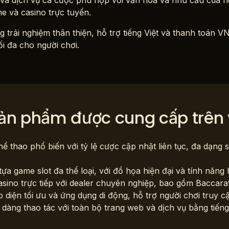
à dịch vụ cá cược phù hợp với văn hóa và nhu cầu của n
ne và casino trực tuyến.
g trải nghiệm thân thiện, hỗ trợ tiếng Việt và thanh toán V
tối đa cho người chơi.
sản phẩm được cung cấp trê
 thao phổ biến với tỷ lệ cược cập nhật liên tục, đa dạng 
a game slot đa thể loại, với đồ họa hiện đại và tính năng
sino trực tiếp với dealer chuyên nghiệp, bao gồm Baccarat
 diện tối ưu và ứng dụng di động, hỗ trợ người chơi truy cậ
dàng thao tác với toàn bộ trang web và dịch vụ bằng tiếng