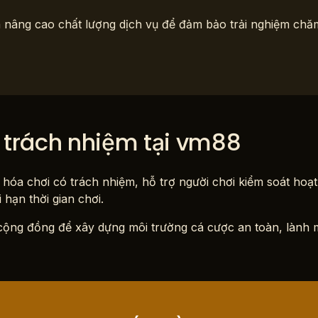
à nâng cao chất lượng dịch vụ để đảm bảo trải nghiệm ch
có trách nhiệm tại vm88
hóa chơi có trách nhiệm, hỗ trợ người chơi kiểm soát hoạ
 hạn thời gian chơi.
cộng đồng để xây dựng môi trường cá cược an toàn, lành 