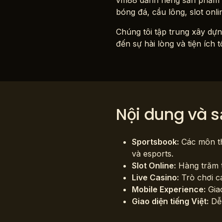
vm88 dành riêng sản phẩm v
bóng đá, cầu lông, slot onli
Chúng tôi tập trung xây dựn
đến sự hài lòng và tiện ích 
Nội dung và 
Sportsbook:
Các môn thể
và esports.
Slot Online:
Hàng trăm tự
Live Casino:
Trò chơi ca
Mobile Experience:
Giao
Giao diện tiếng Việt:
Dễ 