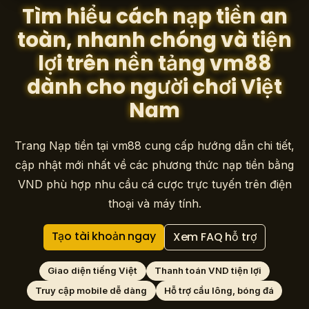
Tìm hiểu cách nạp tiền an
toàn, nhanh chóng và tiện
lợi trên nền tảng vm88
dành cho người chơi Việt
Nam
Trang Nạp tiền tại vm88 cung cấp hướng dẫn chi tiết,
cập nhật mới nhất về các phương thức nạp tiền bằng
VND phù hợp nhu cầu cá cược trực tuyến trên điện
thoại và máy tính.
Tạo tài khoản ngay
Xem FAQ hỗ trợ
Giao diện tiếng Việt
Thanh toán VND tiện lợi
Truy cập mobile dễ dàng
Hỗ trợ cầu lông, bóng đá