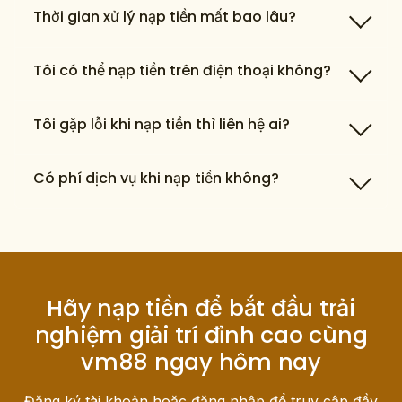
Thời gian xử lý nạp tiền mất bao lâu?
Tôi có thể nạp tiền trên điện thoại không?
Tôi gặp lỗi khi nạp tiền thì liên hệ ai?
Có phí dịch vụ khi nạp tiền không?
Hãy nạp tiền để bắt đầu trải
nghiệm giải trí đỉnh cao cùng
vm88 ngay hôm nay
Đăng ký tài khoản hoặc đăng nhập để truy cập đầy