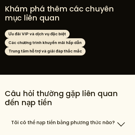
Khám phá thêm các chuyên
mục liên quan
Ưu đãi VIP và dịch vụ đặc biệt
Các chương trình khuyến mãi hấp dẫn
Trung tâm hỗ trợ và giải đáp thắc mắc
Câu hỏi thường gặp liên quan
đến nạp tiền
Tôi có thể nạp tiền bằng phương thức nào?