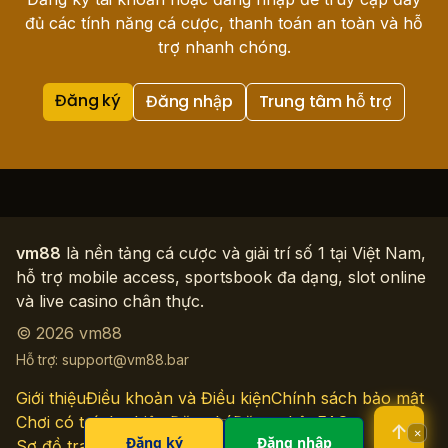
đủ các tính năng cá cược, thanh toán an toàn và hỗ
trợ nhanh chóng.
Đăng ký
Đăng nhập
Trung tâm hỗ trợ
vm88
là nền tảng cá cược và giải trí số 1 tại Việt Nam,
hỗ trợ mobile access, sportsbook đa dạng, slot online
và live casino chân thực.
© 2026 vm88
Hỗ trợ:
support@vm88.bar
Giới thiệu
Điều khoản và Điều kiện
Chính sách bảo mật
Chơi có trách nhiệm
Đăng ký
Đăng nhập
FAQ
↑
×
Đăng ký
Đăng nhập
Sơ đồ trang