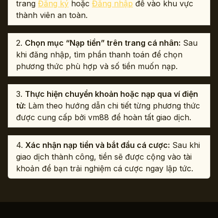
trang
Đăng ký
hoặc
Đăng nhập
để vào khu vực
thành viên an toàn.
Chọn mục “Nạp tiền” trên trang cá nhân:
Sau
khi đăng nhập, tìm phần thanh toán để chọn
phương thức phù hợp và số tiền muốn nạp.
Thực hiện chuyển khoản hoặc nạp qua ví điện
tử:
Làm theo hướng dẫn chi tiết từng phương thức
được cung cấp bởi vm88 để hoàn tất giao dịch.
Xác nhận nạp tiền và bắt đầu cá cược:
Sau khi
giao dịch thành công, tiền sẽ được cộng vào tài
khoản để bạn trải nghiệm cá cược ngay lập tức.