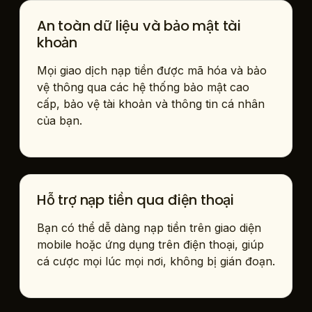
An toàn dữ liệu và bảo mật tài
khoản
Mọi giao dịch nạp tiền được mã hóa và bảo
vệ thông qua các hệ thống bảo mật cao
cấp, bảo vệ tài khoản và thông tin cá nhân
của bạn.
Hỗ trợ nạp tiền qua điện thoại
Bạn có thể dễ dàng nạp tiền trên giao diện
mobile hoặc ứng dụng trên điện thoại, giúp
cá cược mọi lúc mọi nơi, không bị gián đoạn.