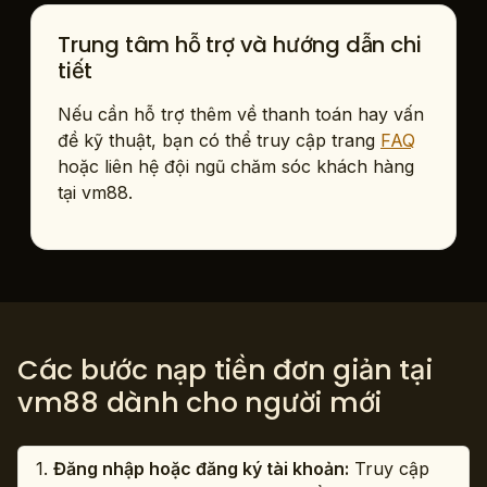
Trung tâm hỗ trợ và hướng dẫn chi
tiết
Nếu cần hỗ trợ thêm về thanh toán hay vấn
đề kỹ thuật, bạn có thể truy cập trang
FAQ
hoặc liên hệ đội ngũ chăm sóc khách hàng
tại vm88.
Các bước nạp tiền đơn giản tại
vm88 dành cho người mới
Đăng nhập hoặc đăng ký tài khoản:
Truy cập