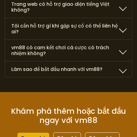
Trang web có hỗ trợ giao diện tiếng Việt
không?
Tôi cần hỗ trợ gì khi gặp sự cố có thể liên hệ
ai?
vm88 có cam kết chơi cá cược có trách
nhiệm không?
Làm sao để bắt đầu nhanh với vm88?
Khám phá thêm hoặc bắt đầu
ngay với vm88