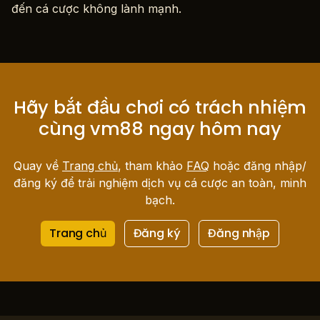
đến cá cược không lành mạnh.
Hãy bắt đầu chơi có trách nhiệm
cùng vm88 ngay hôm nay
Quay về
Trang chủ
, tham khảo
FAQ
hoặc đăng nhập/
đăng ký để trải nghiệm dịch vụ cá cược an toàn, minh
bạch.
Trang chủ
Đăng ký
Đăng nhập