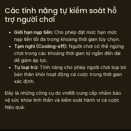
Các tính năng tự kiểm soát hỗ
trợ người chơi
Giới hạn nạp tiền:
Cho phép đặt mức hạn mức
nạp tiền tối đa trong khoảng thời gian tùy chọn.
Tạm nghỉ (Cooling-off):
Người chơi có thể ngừng
chơi trong các khoảng thời gian từ ngắn đến dài
để giảm áp lực.
Tự loại trừ:
Tính năng cho phép người chơi loại bỏ
bản thân khỏi hoạt động cá cược trong thời gian
xác định.
Đây là những công cụ do vm88 cung cấp nhằm bảo
vệ sức khỏe tinh thần và kiểm soát hành vi cá cược
hiệu quả.