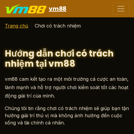
vm88
Trang chủ
Chơi có trách nhiệm
Hướng dẫn chơi có trách
nhiệm tại vm88
vm88 cam kết tạo ra một môi trường cá cược an toàn,
lành mạnh và hỗ trợ người chơi kiểm soát tốt các hoạt
động giải trí của mình.
Chúng tôi tin rằng chơi có trách nhiệm sẽ giúp bạn tận
hưởng giải trí thú vị mà không ảnh hưởng đến cuộc
sống và tài chính cá nhân.