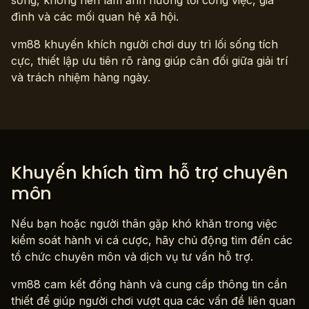
sống, không nên làm ảnh hưởng tới công việc, gia
đình và các mối quan hệ xã hội.
vm88 khuyến khích người chơi duy trì lối sống tích
cực, thiết lập ưu tiên rõ ràng giúp cân đối giữa giải trí
và trách nhiệm hàng ngày.
Khuyến khích tìm hỗ trợ chuyên
môn
Nếu bạn hoặc người thân gặp khó khăn trong việc
kiểm soát hành vi cá cược, hãy chủ động tìm đến các
tổ chức chuyên môn và dịch vụ tư vấn hỗ trợ.
vm88 cam kết đồng hành và cung cấp thông tin cần
thiết để giúp người chơi vượt qua các vấn đề liên quan